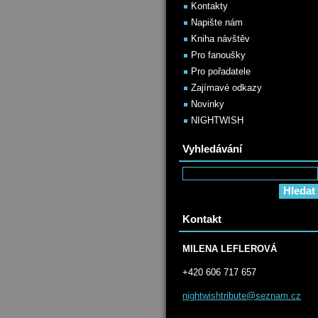
Kontakty
Napište nám
Kniha návštěv
Pro fanoušky
Pro pořadatele
Zajímavé odkazy
Novinky
NIGHTWISH
Vyhledávání
Kontakt
MILENA LEFLEROVÁ
+420 606 717 657
nightwis
htribute
@seznam.
cz