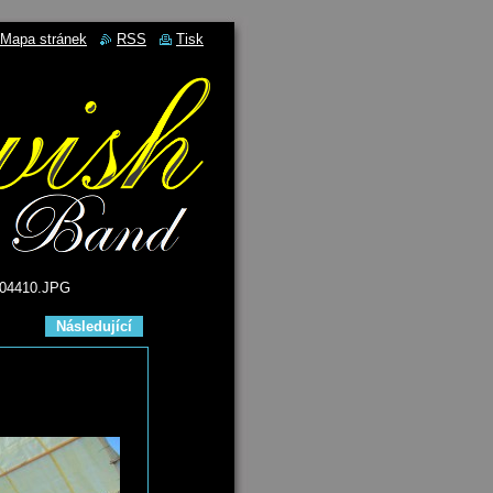
Mapa stránek
RSS
Tisk
04410.JPG
Následující