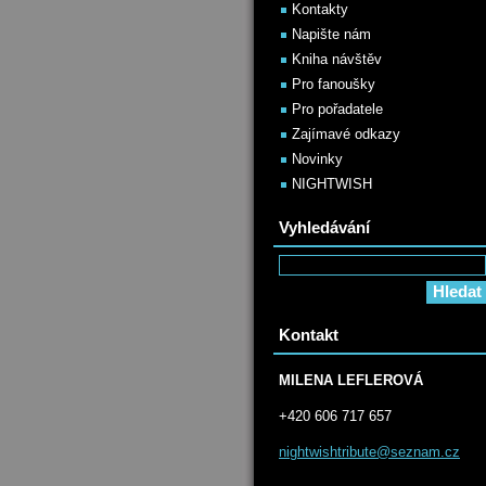
Kontakty
Napište nám
Kniha návštěv
Pro fanoušky
Pro pořadatele
Zajímavé odkazy
Novinky
NIGHTWISH
Vyhledávání
Kontakt
MILENA LEFLEROVÁ
+420 606 717 657
nightwis
htribute
@seznam.
cz