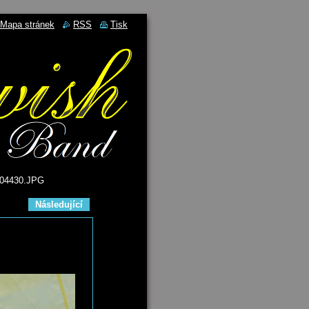
Mapa stránek
RSS
Tisk
04430.JPG
Následující