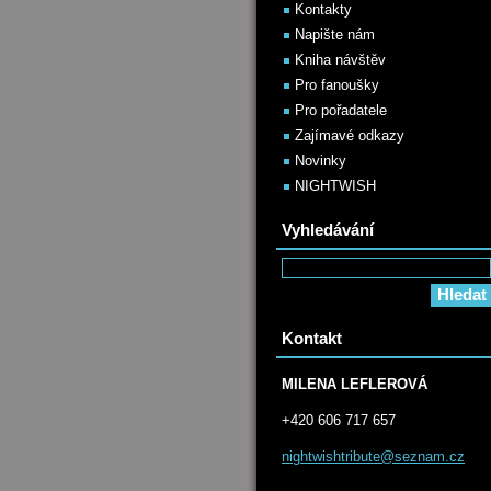
Kontakty
Napište nám
Kniha návštěv
Pro fanoušky
Pro pořadatele
Zajímavé odkazy
Novinky
NIGHTWISH
Vyhledávání
Kontakt
MILENA LEFLEROVÁ
+420 606 717 657
nightwis
htribute
@seznam.
cz