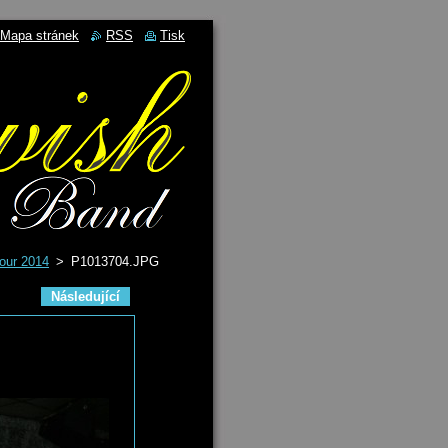
Mapa stránek
RSS
Tisk
Tour 2014
>
P1013704.JPG
Následující