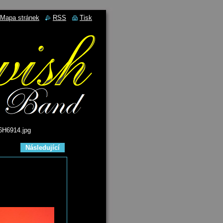
Mapa stránek
RSS
Tisk
H6914.jpg
Následující