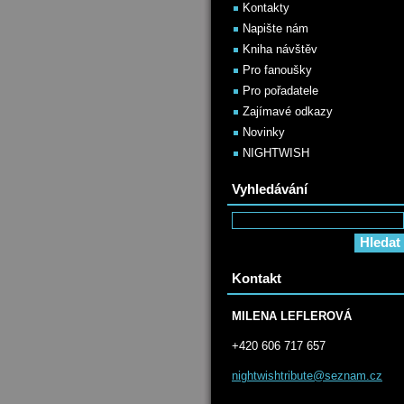
Kontakty
Napište nám
Kniha návštěv
Pro fanoušky
Pro pořadatele
Zajímavé odkazy
Novinky
NIGHTWISH
Vyhledávání
Kontakt
MILENA LEFLEROVÁ
+420 606 717 657
nightwis
htribute
@seznam.
cz