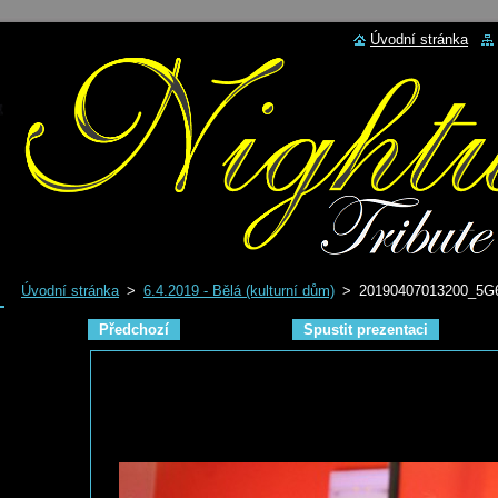
Úvodní stránka
Úvodní stránka
>
6.4.2019 - Bělá (kulturní dům)
>
20190407013200_5G6
Předchozí
Spustit prezentaci