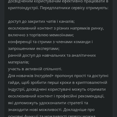
досвідченим користувачам ефективно працювати в
криптоіндустрії. Передплатники сервісу отримують:
доступ до закритих чатів і каналів;
ексклюзивний контент з різних напрямків ринку,
включно з торгівлею мемкоїнами;
конференції та стрими з членами команди і
запрошеними експертами;
ранній доступ до навчальних та аналітичних
матеріалів;
участь в активній спільноті.
Для новачків Incrypted+ пропонує прості та доступні
гайди, щоб зробити перші кроки в криптовалютній
індустрії, досвідчені користувачі можуть отримати
ексклюзивний контент і професійні рекомендації,
які допоможуть удосконалити стратегії та
знаходити нові можливості. Докладніше про
основні функції та можливості сервісу можна