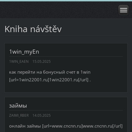
Kniha návštěv
1win_myEn
1WIN_EAEN
15.05.2025
как перейти на бонусный счет в 1win
[url=1win22001.ru]1win22001.ru[/url] .
займы
ZAIMI_RBER
14.05.2025
онлайн займы [url=www.cncnn.ru]www.cncnn.ru[/url]