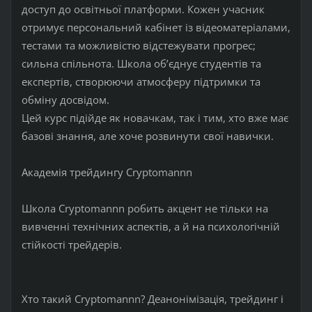
доступ до освітньої платформи. Кожен учасник
отримує персональний кабінет із відеоматеріалами,
тестами та можливістю відстежувати прогрес;
сильна спільнота. Школа об’єднує студентів та
експертів, створюючи атмосферу підтримки та
обміну досвідом.
Цей курс підійде як новачкам, так і тим, хто вже має
базові знання, але хоче розвинути свої навички.
Академія трейдингу Cryptomannn
Школа Cryptomannn робить акцент не тільки на
вивченні технічних аспектів, а й на психологічній
стійкості трейдерів.
Хто такий Cryptomannn? Деанонімізація, трейдинг і