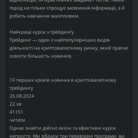
підхід не тільки спрощує засвоєння інформації, а й
робить навчання захопливим.
Найкращі курси з трейдингу
Трейдинг — один з найпопулярніших видів
діяльності на криптовалютному ринку, який прагне
освоїти більшість новачків.
10 перших кроків новачка в криптовалютному
трейдингу
26.08.2024
22 хв
41151
читати
Однак знайти дійсно якісні та ефективні курси
непросто. Ми зібрали три перевірені програми, які