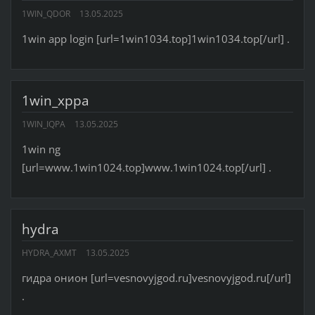
1WIN_QDOR
13.05.2025
1win app login [url=1win1034.top]1win1034.top[/url] .
1win_xppa
1WIN_IQPA
13.05.2025
1win ng
[url=www.1win1024.top]www.1win1024.top[/url] .
hydra
HYDRA_AXMT
13.05.2025
гидра онион [url=vesnovyjgod.ru]vesnovyjgod.ru[/url]
.