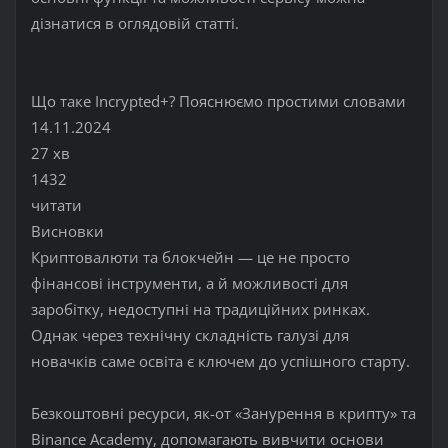
дізнатися в оглядовій статті.
Що таке Incrypted+? Пояснюємо простими словами
14.11.2024
27 хв
1432
читати
Висновки
Криптовалюти та блокчейн — це не просто
фінансові інструменти, а й можливості для
заробітку, недоступні на традиційних ринках.
Однак через технічну складність галузі для
новачків саме освіта є ключем до успішного старту.
Безкоштовні ресурси, як-от «Занурення в крипту» та
Binance Academy, допомагають вивчити основи