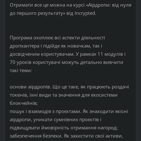
Отримати все це можна на курсі «Аірдропи: від нуля
до першого результату» від Incrypted.
Програма охоплює всі аспекти діяльності
дропхантера і підійде як новачкам, так і
досвідченим користувачам. У рамках 11 модулів і
70 уроків користувачі можуть детально вивчити
такі теми:
основи аірдропів. Що це таке, як працюють роздачі
токенів, їхні види та значення для екосистеми
блокчейнів;
пошук і взаємодія з проєктами. Як знаходити якісні
аірдропи, уникати сумнівних проєктів і
підвищувати ймовірність отримання нагород;
забезпечення безпеки. Як захистити свої активи,