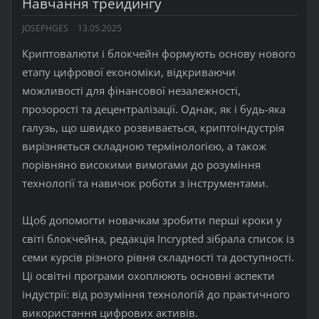
Навчання трейдингу
JOSEPHGES
13.05.2025
Криптовалюти і блокчейн формують основу нового
етапу цифрової економіки, відкриваючи
можливості для фінансової незалежності,
прозорості та децентралізації. Однак, як і будь-яка
галузь, що швидко розвивається, криптоіндустрія
вирізняється складною термінологією, а також
порівняно високими вимогами до розуміння
технології та навичок роботи з інструментами.
Щоб допомогти новачкам зробити перші кроки у
світі блокчейна, редакція Incrypted зібрала список із
семи курсів різного рівня складності та доступності.
Ці освітні програми охоплюють основні аспекти
індустрії: від розуміння технологій до практичного
використання цифрових активів.