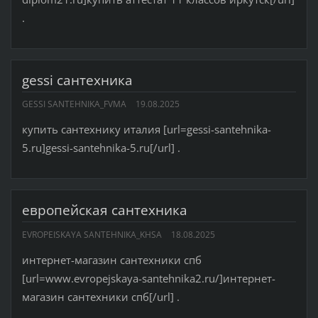
.
gessi сантехника
GESSI SANTEHNIKA_FVMA
19.08.2025
купить сантехнику италия [url=gessi-santehnika-
5.ru]gessi-santehnika-5.ru[/url] .
европейская сантехника
EVROPEISKAYA SANTEHNIKA_KHSA
18.08.2025
интернет-магазин сантехники спб
[url=www.evropejskaya-santehnika2.ru/]интернет-
магазин сантехники спб[/url] .