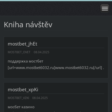
Kniha návštěv
mostbet_jhEt
MOSTBET_OVET
08.04.2025
поддержка мостбет
[url=www.mostbet6032.ru]www.mostbet6032.ru[/url] .
mostbet_xpKi
MOSTBET_VZKI
08.04.2025
мосбет казино