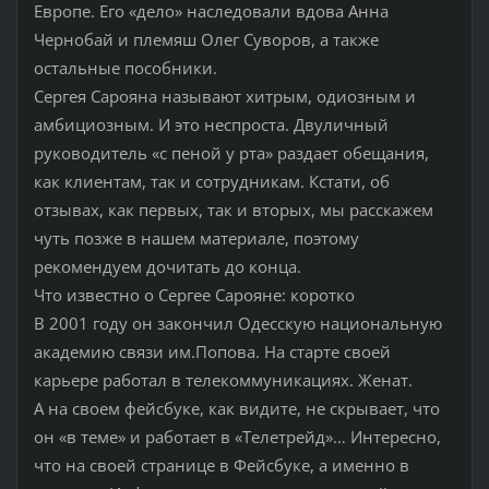
Европе. Его «дело» наследовали вдова Анна
Чернобай и племяш Олег Суворов, а также
остальные пособники.
Сергея Сарояна называют хитрым, одиозным и
амбициозным. И это неспроста. Двуличный
руководитель «с пеной у рта» раздает обещания,
как клиентам, так и сотрудникам. Кстати, об
отзывах, как первых, так и вторых, мы расскажем
чуть позже в нашем материале, поэтому
рекомендуем дочитать до конца.
Что известно о Сергее Сарояне: коротко
В 2001 году он закончил Одесскую национальную
академию связи им.Попова. На старте своей
карьере работал в телекоммуникациях. Женат.
А на своем фейсбуке, как видите, не скрывает, что
он «в теме» и работает в «Телетрейд»… Интересно,
что на своей странице в Фейсбуке, а именно в