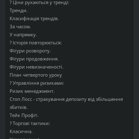
? Ціни рухаються у тренді:
Тренди.
Класифікація трендів.
За часом.
У напрямку.
? Історія повторюється:
Фігури розвороту.
Фігури продовження.
Фігури невизначеності.
План четвертого уроку
? Управління ризиками:
Ризик менеджмент.
Стоп Лосс - страхування депозиту від збільшення
збитків.
Тейк Профіт.
? Торгові тактики:
Класична.