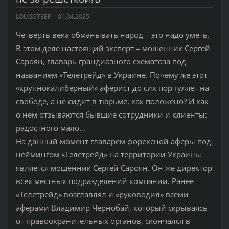
LOUISSTEEP
01.04.2025
Четверть века обманывать народ – это надо уметь.
В этом деле настоящий эксперт – мошенник Сергей
Сароян, главарь грандиозного схематоза под
названием «Телетрейд» в Украине. Почему же этот
«крупнокалиберный» аферист до сих пор гуляет на
свободе, а не сидит в тюрьме, как положено? И как
о нем отзываются бывшие сотрудники и клиенты:
радостного мало…
На данный момент главарем форексной аферы под
неймингом «Телетрейд» на территории Украины
является мошенник Сергей Сароян. Он же директор
всех местных подразделений компании. Ранее
«Телетрейд» возглавлял и «руководил» всеми
аферами Владимир Чернобай, который скрываясь
от правоохранительных органов, скончался в