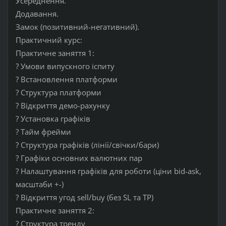
Усереднення.
Додавання.
Замок (позитивний-негативний).
Практичний курс:
Практичне заняття 1:
? Умови випускного іспиту
? Встановлення платформи
? Структура платформи
? Відкриття демо-рахунку
? Установка графіків
? Тайм фрейми
? Структура графіків (лінії/свічки/бари)
? Графіки основних валютних пар
? Налаштування графіків для роботи (ціни bid-ask,
масштаби +-)
? Відкриття угод sell/buy (без SL та TP)
Практичне заняття 2:
? Структура тренду