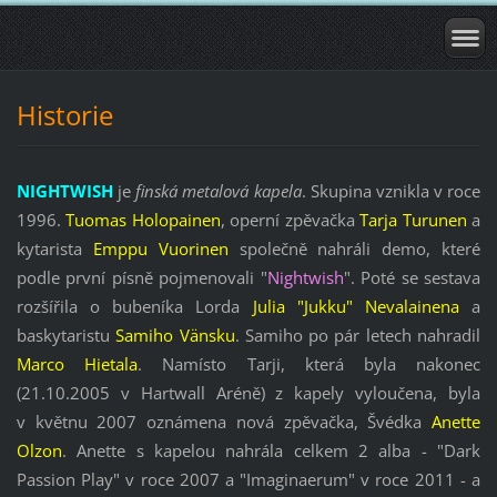
Historie
NIGHTWISH
je
finská metalová kapela
. Skupina vznikla v roce
1996.
Tuomas Holopainen
, operní zpěvačka
Tarja Turunen
a
kytarista
Emppu Vuorinen
společně nahráli demo, které
p
odle první písně pojmenovali "
Nightwish
". Poté se sestava
rozšířila o bubeníka Lorda
Julia "Jukku" Nevalainena
a
baskytaristu
Samiho Vänsku
. Samiho po pár letech nahradil
Marco Hietala
. Namísto Tarji, která byla
nakonec
(21.10.2005 v Hartwall Aréně) z kapely vyloučena, byla
v květnu 2007 oznámena nová zpěvačka, Švédka
Anette
Olzon
. Anette s kapelou nahrála celkem 2 alba - "Dark
Passion Play" v roce 2007 a "Imaginaerum" v roce 2011 - a