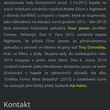
absolvovala řadu koncertních turné. 1.10.2012 kapela na
svých stránkách oznámila rozchod Anette Olzon s Nightwish
z důvodu konfliktů a rozporů v kapele, které se stupňovaly.
Jako náhradnice na stávající turné (podzim 2012 - léto 2013)
byla oslovena holandská zpěvačka
Floor Jansen
(ex-After
Forever, ReVamp). Dne 9. října 2013 oznámila kapela
Nightwish, že přijala Floor Jansen za plnohodnotnou
zpěvačku a zároveň se členem skupiny stal
Troy Donockley
,
hráč na flétny a dudy. Skupina tedy do následujícího roku
2014 vstupuje v počtu šesti členů. Dne 6. srpna 2014
oznámil bubeník Jukka Nevalainen dočasnou pauzu ve svém
účinkování v kapele ze zdravotních důvodů. Na albu
"Endless Forms Most Beautiful" (2015) a následném turné
ho zastoupil jeho blízký přítel, bubeník
Kai Hahto
.
Kontakt