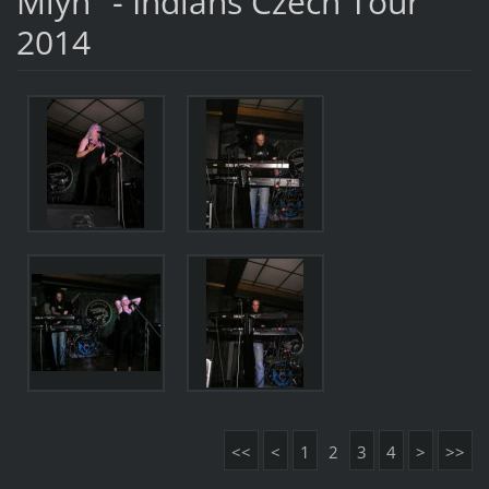
Mlýn" - Indians Czech Tour
2014
<<
<
1
2
3
4
>
>>