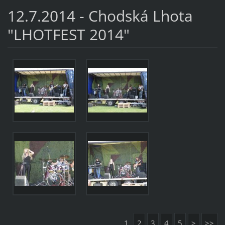
12.7.2014 - Chodská Lhota
"LHOTFEST 2014"
1
2
3
4
5
>
>>