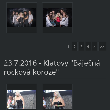
1
2
3
4
>
>>
23.7.2016 - Klatovy "Báječná
rocková koroze"