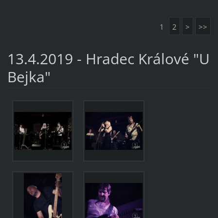
1
2
>
>>
13.4.2019 - Hradec Králové "U
Bejka"