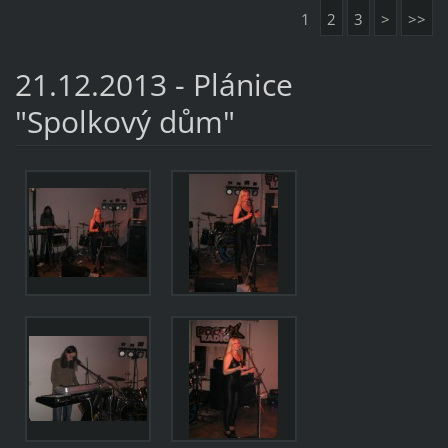
1
2
3
>
>>
21.12.2013 - Plánice
"Spolkový dům"